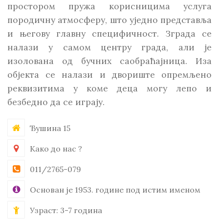
простором пружа корисницима услуга
породичну атмосферу, што уједно представља
и његову главну специфичност. Зграда се
налази у самом центру града, али је
изолована од бучних саобраћајница. Иза
објекта се налази и двориште опремљено
реквизитима у коме деца могу лепо и
безбедно да се играју.
Ђушина 15
Како до нас ?
011/2765-079
Основан je 1953. године под истим именом
Узраст: 3-7 година