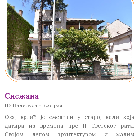
Снежана
ПУ Палилула - Београд
Овај вртић је смештен у старој вили која
датира из времена пре II Светског рата.
Својом лепом архитектуром и малим