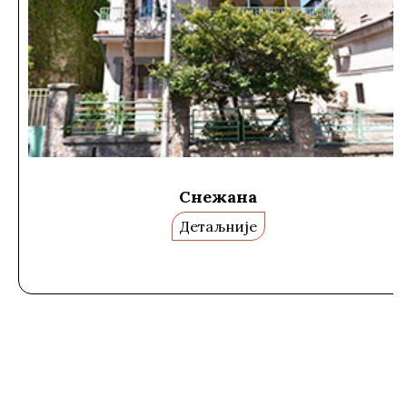
Малецка
Детаљније