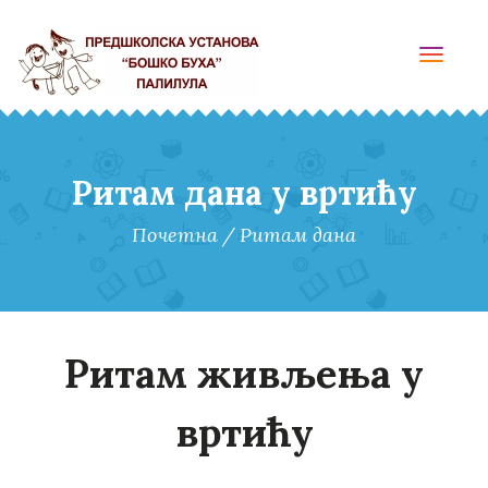
Toggl
navig
Ритам дана у вртићу
Почетна
/
Ритам дана
Ритам живљења у
вртићу