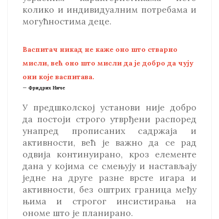
колико и индивидуалним потребама и
могућностима деце.
Васпитач никад не каже оно што стварно
мисли, већ оно што мисли да је добро да чују
они које васпитава.
Фридрих Ниче
У предшколској установи није добро
да постоји строго утврђени распоред
унапред прописаних садржаја и
активности, већ је важно да се рад
одвија континуирано, кроз елементе
дана у којима се смењују и настављају
једне на друге разне врсте игара и
активности, без оштрих граница међу
њима и строгог инсистирања на
ономе што је планирано.