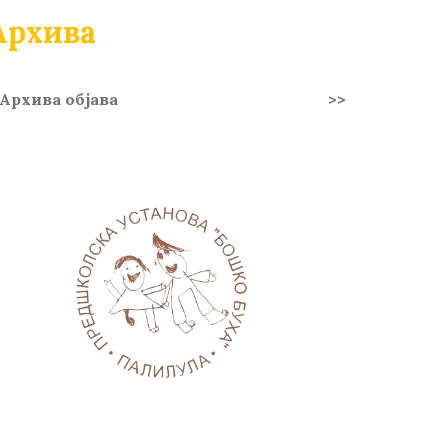
Архива
Архива објава
>>