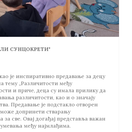
ЛИ СУНЦОКРЕТИ"
ао је инспиративно предавање за децу
на тему „Различитости међу
ости и приче, деца су имала прилику да
вања различитости, као и о значају
тва. Предавање је подстакло отворен
с може допринети стварању
 за све. Овај догађај представља важан
азумевања међу најмлађима.