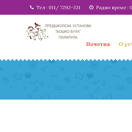
Тел : 011/ 7292-331
Радно време : 0
Почетна
О у