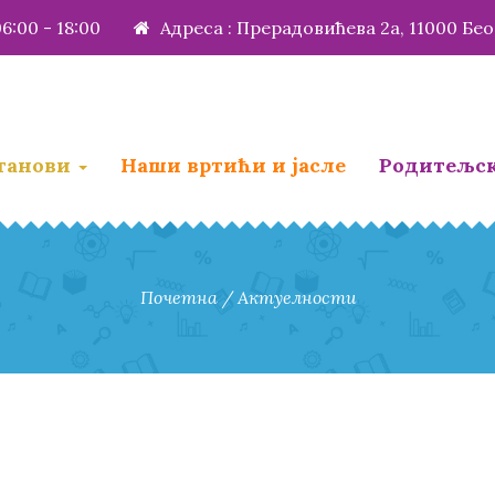
6:00 - 18:00
Адреса : Прерадовићева 2a, 11000 Бе
станови
Наши вртићи и јасле
Родитељс
Почетна
/
Актуелности