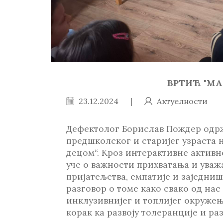
ВРТИЋ "МА
23.12.2024
|
Актуелности
Дефектолог Борислав Пождер одрж
предшколског и старијег узраста 
децом“. Кроз интерактивне активн
уче о важности прихватања и уважа
пријатељства, емпатије и заједниш
разговор о томе како свако од на
инклузивнијег и топлијег окружења
корак ка развоју толеранције и р