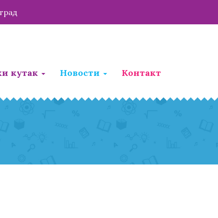
оград
ки кутак
Новости
Контакт